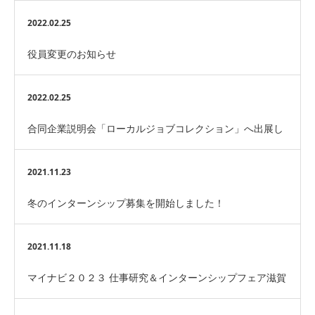
津会場）に参加します！
2022.02.25
役員変更のお知らせ
2022.02.25
合同企業説明会「ローカルジョブコレクション」へ出展し
ます！
2021.11.23
冬のインターンシップ募集を開始しました！
2021.11.18
マイナビ２０２３ 仕事研究＆インターンシップフェア滋賀