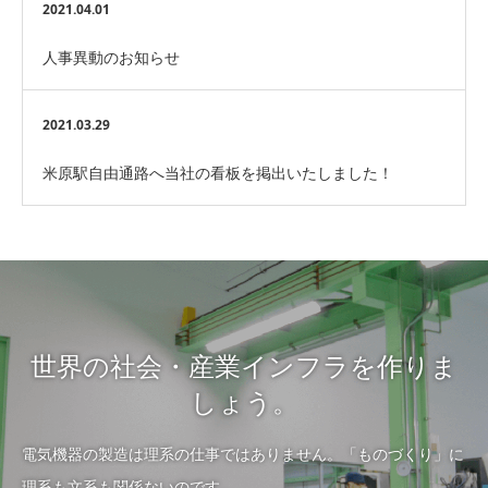
へ参加します！
2021.04.01
人事異動のお知らせ
2021.03.29
米原駅自由通路へ当社の看板を掲出いたしました！
世界の社会・産業インフラを作りま
しょう。
電気機器の製造は理系の仕事ではありません。「ものづくり」に
理系も文系も関係ないのです。