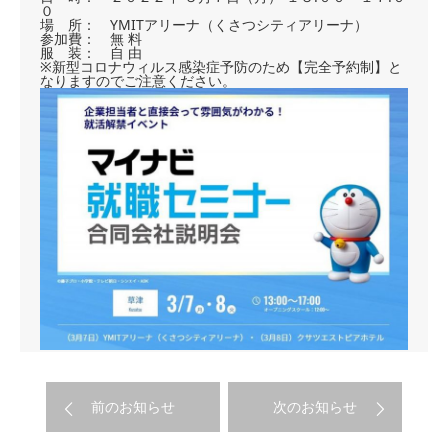
０
場 所： YMITアリーナ（くさつシティアリーナ）
参加費： 無 料
服 装： 自 由
※新型コロナウィルス感染症予防のため【完全予約制】と
なりますのでご注意ください。
前のお知らせ
次のお知らせ