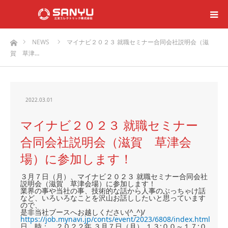
ホーム
NEWS
マイナビ２０２３ 就職セミナー合同会社説明会（滋
賀 草津…
2022.03.01
マイナビ２０２３ 就職セミナー
合同会社説明会（滋賀 草津会
場）に参加します！
３月７日（月）、マイナビ２０２３ 就職セミナー合同会社
説明会（滋賀 草津会場）に参加します！
業界の事や当社の事、技術的な話から人事のぶっちゃけ話
など、いろいろなことを沢山お話ししたいと思っています
ので、
是非当社ブースへお越しください(^_^)/
https://job.mynavi.jp/conts/event/2023/6808/index.html
日 時： ２０２２年 ３月７日（月） １３:００～１７:０