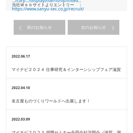
…/corp…/displayInternship/index…
当社Ｗｅｂサイトよりエントリー ：
https://www.sanyu-sec.co.jp/recruit/
前のお知らせ
次のお知らせ
2022.06.17
マイナビ２０２４ 仕事研究＆インターンシップフェア滋賀
へ参加します！
2022.04.10
名古屋ものづくりワールドへ出展します！
2022.03.09
マイナビ２０２３ 就職セミナー合同会社説明会（滋賀 湖