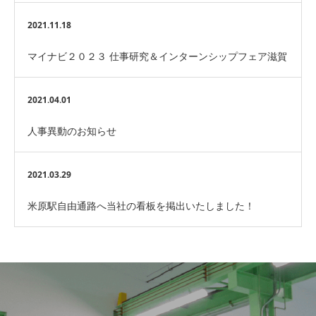
2021.11.18
マイナビ２０２３ 仕事研究＆インターンシップフェア滋賀
へ参加します！
2021.04.01
人事異動のお知らせ
2021.03.29
米原駅自由通路へ当社の看板を掲出いたしました！