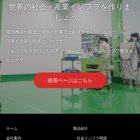
世界の社会・産業インフラを作りま
しょう。
電気機器の製造は理系の仕事ではありません。「ものづくり」に
理系も文系も関係ないのです。
「もの」を作るのは人の手。一緒に三友エレクトリックで働きま
せんか？
採用ページはこちら
ホーム
製品紹介
会社案内
社会インフラ関係