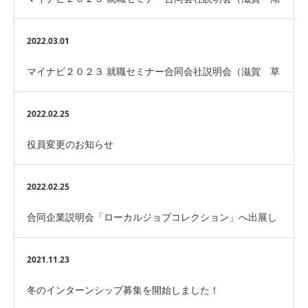
北会場）に参加します！
2022.03.01
マイナビ２０２３ 就職セミナー合同会社説明会（滋賀 草
津会場）に参加します！
2022.02.25
役員変更のお知らせ
2022.02.25
合同企業説明会「ローカルジョブコレクション」へ出展し
ます！
2021.11.23
冬のインターンシップ募集を開始しました！